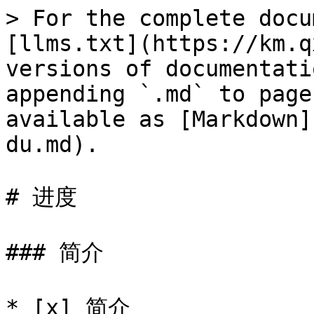
> For the complete docu
[llms.txt](https://km.q
versions of documentati
appending `.md` to page
available as [Markdown]
du.md).

# 进度

### 简介

* [x] 简介
