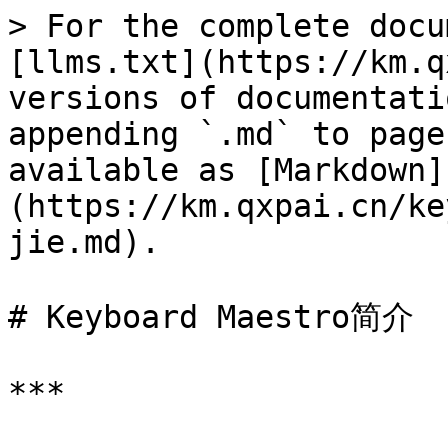
> For the complete docu
[llms.txt](https://km.q
versions of documentati
appending `.md` to page
available as [Markdown]
(https://km.qxpai.cn/ke
jie.md).

# Keyboard Maestro简介

***
